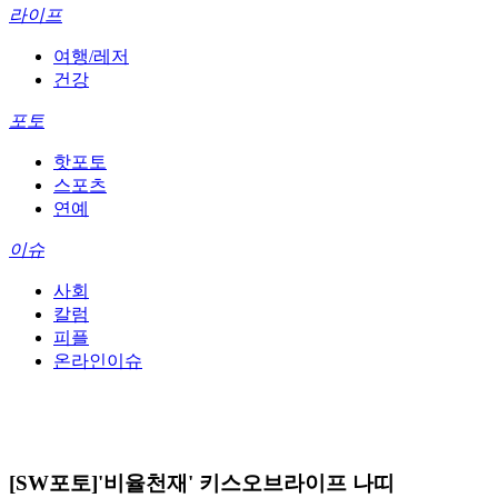
라이프
여행/레저
건강
포토
핫포토
스포츠
연예
이슈
사회
칼럼
피플
온라인이슈
[SW포토]'비율천재' 키스오브라이프 나띠