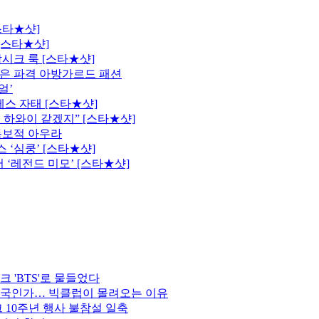
스타★샷]
[스타★샷]
시크 룩 [스타★샷]
은 파격 아방가르드 패션
얼’
레스 자태 [스타★샷]
 하와이 같겠지” [스타★샷]
독보적 아우라
 ‘심쿵’ [스타★샷]
 ‘레전드 미모’ [스타★샷]
 'BTS'로 물들었다
한국인가… 빅클럽이 몰려오는 이유
 10주년 행사 불참설 일축