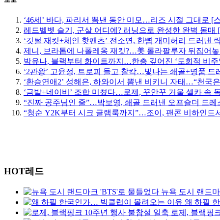
‘46세’ 바다, 파리서 뽐낸 동안 미모…리즈 시절 그대로 [
레드벨벳 슬기, 군살 어디에? 러닝으로 완성한 완벽 몸매 
‘깃털 재킷+체인 핫팬츠’ 전소연, 한뼘 개미허리 드러낸 락
제니, 브라톱에 나폴레옹 재킷?…美 롤라팔루자 뒤집어놓
박유나, 블랙부터 화이트까지…한층 깊어진 ‘도회적 비주
‘2관왕’ 고윤정, 트로피 들고 찰칵…빛나는 쇄골+명품 드
‘환승연애2’ 성해은, 하와이서 뽐낸 비키니 자태…“천국은
‘금발+네이비’ 조합 미쳤다…로제, 꾸안꾸 거울 셀카 속 
“진짜 공주님인 줄”…박보영, 쇄골 드러낸 오프숄더 드레스
“청순 Y2K부터 시크 글램룩까지”…조이, 팬콘 비하인드서
HOT레드
뉴욕 도시 랜드마크
왜 하필 
로제, 블랙핑크