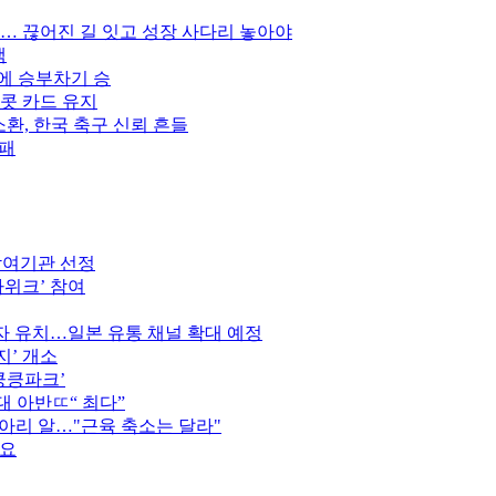
만… 끊어진 길 잇고 성장 사다리 놓아야
색
스에 승부차기 승
이콧 카드 유지
소환, 한국 축구 신뢰 흔들
완패
참여기관 선정
가위크’ 참여
 유치…일본 유통 채널 확대 예정
지’ 개소
킁킁파크’
역대 아반ㄸ“ 최다”
종아리 알…"근육 축소는 달라"
중요