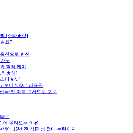
발 [스타★샷]
 발표”
 출신으로 변신
행가도
모와 찰떡 케미
스타★샷]
[스타★샷]
고보니 ‘대세’ 김규원
정…신곡·첫 여름 콘서트로 포문
스타트
클럽이 몰려오는 이유
색에 15년 전 심판 성 접대 논란까지