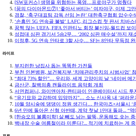
[SW포커스] 생명을 위협하는 폭염…프로야구가 멈췄다
[꿈의 다이아몬드⑦] ‘좋아서 버티는’ 여자야구, 이제 그
경찰, ‘축구대표팀 감독 선임 논란’ 대한축구협회 압수수
‘손흥민 5G 연속골 불발’ LAFC, 리그스컵 첫 판서 치바
꿈쩍 않는 UEFA, FIFA 인판티노 회장 불신임-월드컵 보
성접대 심판 경기서 5승2무… ‘2002 심판 매수설’까지 재
이정후, 5G 연속 안타로 3할 사수… SF는 8안타 무득점 
라이프
부지런한 냥집사 돕는 똑똑한 가전들
부천 인본병원, 보건복지부 ‘치매관리주치의 시범사업’ 
“최대 73% 할인”… 우리와, 세계 고양이의 날 ‘네이버 메
금산군, 칠백의총 캔들라이트 음악회 개최
서연컴퍼니, 와이앤아처·콴티파이 인큐베이터서 시드 투자
“유기묘와 교감하며 입양까지”… 소노 신사옥 내 ‘퍼라운
10월 양시숲에 댕댕이 정원 생긴다… 한국마즈×서울시 ‘
6년 만에 돌아온 신형 아반떼, 계약 첫날 1만대 돌파... “
[한승오의 볼륨미학] 살 빼도 남는 팔뚝, 운동해도 솟는 
백내장 수술 여름철이라 미룬다?... 적기에 치료하는 게 
포토