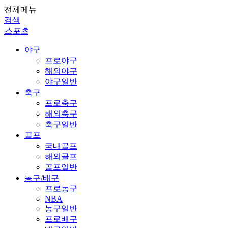
전체메뉴
검색
스포츠
야구
프로야구
해외야구
야구일반
축구
프로축구
해외축구
축구일반
골프
국내골프
해외골프
골프일반
농구/배구
프로농구
NBA
농구일반
프로배구