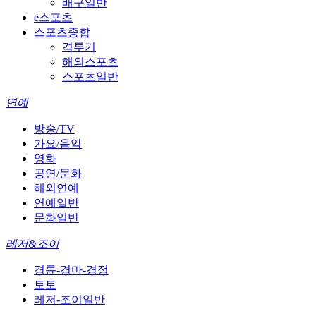
배구일반
e스포츠
스포츠종합
격투기
해외스포츠
스포츠일반
연예
방송/TV
가요/음악
영화
공연/문화
해외연예
연예일반
문화일반
레저&조이
경륜-경마-경정
토토
레저-조이일반