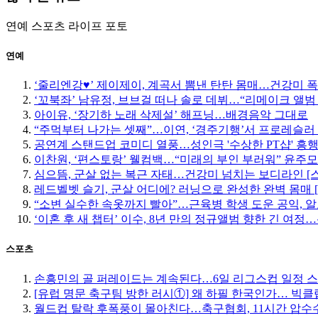
연예
스포츠
라이프
포토
연예
‘줄리엔강♥’ 제이제이, 계곡서 뽐낸 탄탄 몸매…건강미 폭
‘꼬북좌’ 남유정, 브브걸 떠나 솔로 데뷔…“리메이크 앨범
아이유, ‘장기하 노래 삭제설’ 해프닝…배경음악 그대로
“주먹부터 나가는 셋째”…이연, ‘경주기행’서 프로레슬러
공연계 스탠드업 코미디 열풍…성인극 '수상한 PT샵' 흥
이찬원, ‘편스토랑’ 웰컴백…“미래의 부인 부러워” 윤주
심으뜸, 군살 없는 복근 자태…건강미 넘치는 보디라인 [
레드벨벳 슬기, 군살 어디에? 러닝으로 완성한 완벽 몸매 
“소변 실수한 속옷까지 빨아”…근육병 학생 도운 공익, 알
‘이혼 후 새 챕터’ 이수, 8년 만의 정규앨범 향한 긴 여
스포츠
손흥민의 골 퍼레이드는 계속된다…6일 리그스컵 일정 
[유럽 명문 축구팀 방한 러시①] 왜 하필 한국인가… 빅
월드컵 탈락 후폭풍이 몰아친다…축구협회, 11시간 압수수