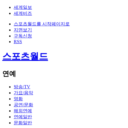
세계일보
세계비즈
스포츠월드를 시작페이지로
지면보기
구독신청
RSS
스포츠월드
연예
방송/TV
가요/음악
영화
공연/문화
해외연예
연예일반
문화일반