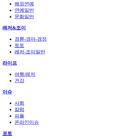
해외연예
연예일반
문화일반
레저&조이
경륜-경마-경정
토토
레저-조이일반
라이프
여행/레저
건강
이슈
사회
칼럼
피플
온라인이슈
포토