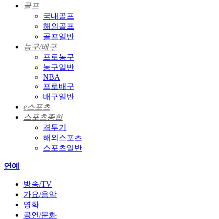
골프
국내골프
해외골프
골프일반
농구/배구
프로농구
농구일반
NBA
프로배구
배구일반
e스포츠
스포츠종합
격투기
해외스포츠
스포츠일반
연예
방송/TV
가요/음악
영화
공연/문화