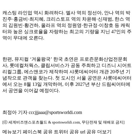
캐스팅 라인업 역시 화려하다. 엘사 역의 정선아, 안나 역의 박
진주·홍금비·최지혜, 크리스토프 역의 차윤해·신재범, 한스 역
의 김원빈·황건하, 올라프 역의 정원영·한규정·이창호 등 캐릭
터와 높은 싱크로율을 자랑하는 최고의 기량을 지닌 47인의 주
역이 무대에 오른다.
한편, 뮤지컬 ‘겨울왕국’ 한국 초연은 프로즌문화산업전문회
사, 롯데컬처웍스, 클립서비스가 공동 주최하고 디즈니 시어트
리컬그룹, 에스앤코가 제작하며 샤롯데씨어터 개관 20주년 기
념작으로 관객을 찾는다. 첫 도시인 서울 공연은 샤롯데씨어터
에서 오는 8월 13일 개막하며, 이후 2027년 부산 드림씨어터에
서 공연을 이어갈 예정이다.
최정아 기자 cccjjjaaa@sportsworldi.com
[ⓒ 세계비즈앤스포츠월드 & sportsworldi.com, 무단전재 및 재배포 금지]
메뉴보기
페이스북 공유
트위터 공유
url 공유
더보기