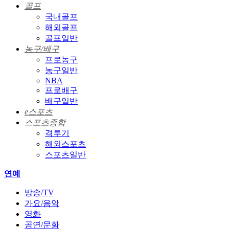
골프
국내골프
해외골프
골프일반
농구/배구
프로농구
농구일반
NBA
프로배구
배구일반
e스포츠
스포츠종합
격투기
해외스포츠
스포츠일반
연예
방송/TV
가요/음악
영화
공연/문화