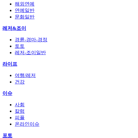
해외연예
연예일반
문화일반
레저&조이
경륜-경마-경정
토토
레저-조이일반
라이프
여행/레저
건강
이슈
사회
칼럼
피플
온라인이슈
포토