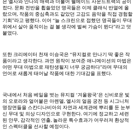
은 엘사와 안나의 매력과 더불어 웰메이드 사운드트랙의 공이
컸다. 문화 전반을 휩쓸었던 명곡들은 이제 클래식 반열에 올
랐으며, 작품의 중심축과도 같았던 고감도 음악을 직접 경험할
기회”라고 평했다. 이어 “늘 스크린으로 접했던 명곡들이 무대
위에서 살아 움직이는 걸 볼 생각에 벌써 가슴이 뛴다”라고 덧
붙였다.
또한 크리에이터 천재 이승국은 “뮤지컬로 만나기 딱 좋은 작
품이라고 생각한다. 과연 원작이 보여준 애니메이션의 마법은
어떤 무대 마법으로 재탄생될지 너무 궁금하다”라며 무대의
언어로 새롭게 태어날 작품에 대한 기대감을 표했다.
국내에서 처음 베일을 벗는 뮤지컬 ‘겨울왕국’은 신비로운 빛
의 오로라와 얼어붙은 아렌델, 엘사의 얼음 궁전 등 시그니처
명장면들을 스칸디나비아의 자연과 세계관에 뿌리를 둔 눈부
신 무대 및 의상 디자인으로 구현한다. 여기에 정교하고 세련
된 안무, 감각적인 연출, 놀라운 특수효과가 어우러져 환상적
인 스펙터클을 선사할 예정이다.