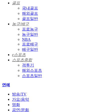
골프
국내골프
해외골프
골프일반
농구/배구
프로농구
농구일반
NBA
프로배구
배구일반
e스포츠
스포츠종합
격투기
해외스포츠
스포츠일반
연예
방송/TV
가요/음악
영화
공연/문화