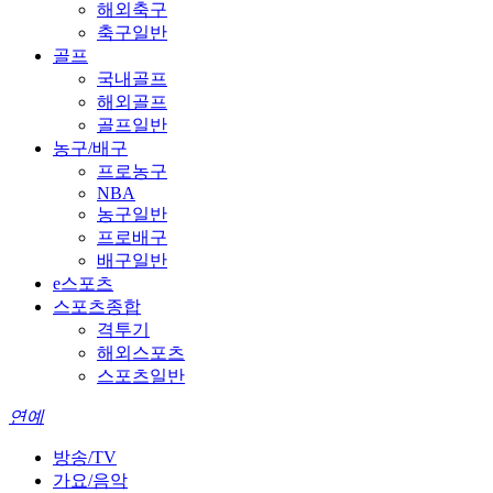
해외축구
축구일반
골프
국내골프
해외골프
골프일반
농구/배구
프로농구
NBA
농구일반
프로배구
배구일반
e스포츠
스포츠종합
격투기
해외스포츠
스포츠일반
연예
방송/TV
가요/음악