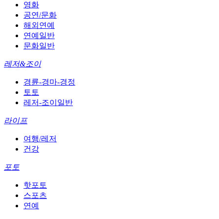
영화
공연/문화
해외연예
연예일반
문화일반
레저&조이
경륜-경마-경정
토토
레저-조이일반
라이프
여행/레저
건강
포토
핫포토
스포츠
연예