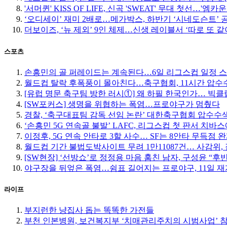
'서머퀸' KISS OF LIFE, 신곡 'SWEAT' 무대 첫선…'엠
‘오디세이’ 재미 2배로…메가박스, 하반기 ‘시네도슨트’ 
더보이즈, ‘뉴 제외’ 9인 체제…신생 레이블서 ‘따로 또 같
스포츠
손흥민의 골 퍼레이드는 계속된다…6일 리그스컵 일정 
월드컵 탈락 후폭풍이 몰아친다…축구협회, 11시간 압수수
[유럽 명문 축구팀 방한 러시①] 왜 하필 한국인가… 빅
[SW포커스] 생명을 위협하는 폭염…프로야구가 멈췄다
경찰, ‘축구대표팀 감독 선임 논란’ 대한축구협회 압수수
‘손흥민 5G 연속골 불발’ LAFC, 리그스컵 첫 판서 치바
이정후, 5G 연속 안타로 3할 사수… SF는 8안타 무득점 
월드컵 기간 불법도박사이트 무려 1만11087건… 사감위, 
[SW현장] ‘선방쇼’로 정정용 마음 훔친 남자, 구성윤 “
야구장을 뒤엎은 폭염…쉼표 길어지는 프로야구, 11일 재
라이프
부지런한 냥집사 돕는 똑똑한 가전들
부천 인본병원, 보건복지부 ‘치매관리주치의 시범사업’ 