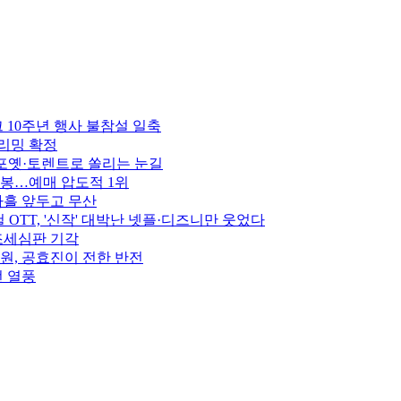
 10주년 행사 불참설 일축
트리밍 확정
 포옛·토렌트로 쏠리는 눈길
 개봉…예매 압도적 1위
나흘 앞두고 무산
 OTT, '신작' 대박난 넷플·디즈니만 웃었다
 조세심판 기각
준원, 공효진이 전한 반전
전 열풍