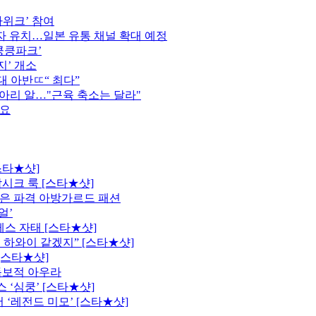
가위크’ 참여
 유치…일본 유통 채널 확대 예정
킁킁파크’
지’ 개소
역대 아반ㄸ“ 최다”
종아리 알…"근육 축소는 달라"
중요
스타★샷]
시크 룩 [스타★샷]
은 파격 아방가르드 패션
얼’
레스 자태 [스타★샷]
 하와이 같겠지” [스타★샷]
[스타★샷]
독보적 아우라
 ‘심쿵’ [스타★샷]
 ‘레전드 미모’ [스타★샷]