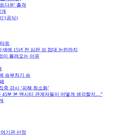
카운트다운' 출격
공개
이’(공식)
스타트
색에 15년 전 심판 성 접대 논란까지
클럽이 몰려오는 이유
색
스에 승부차기 승
완패
집중 감시 ‘피해 최소화’
후반 45분 본 맨시티 관계자들이 어떻게 생각할지…”
개
참여기관 선정