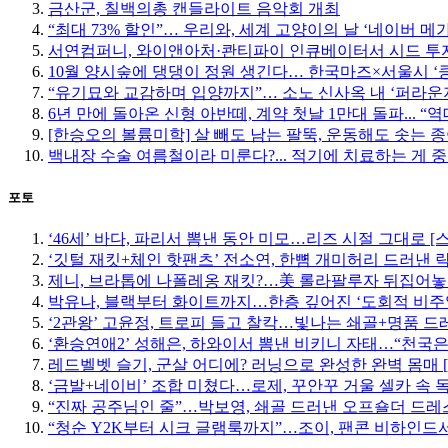
금산군, 칠백의총 캔들라이트 음악회 개최
“최대 73% 할인”… 우리와, 세계 고양이의 날 ‘네이버 메
서연컴퍼니, 와이앤아처·콴티파이 인큐베이터서 시드 투자
10월 양시숲에 댕댕이 정원 생긴다… 한국마즈×서울시 ‘
“유기묘와 교감하며 입양까지”… 소노 신사옥 내 ‘퍼라운
6년 만에 돌아온 신형 아반떼, 계약 첫날 1만대 돌파... “
[한승오의 볼륨미학] 살 빼도 남는 팔뚝, 운동해도 솟는 
백내장 수술 여름철이라 미룬다?... 적기에 치료하는 게 
포토
‘46세’ 바다, 파리서 뽐낸 동안 미모…리즈 시절 그대로 [
‘깃털 재킷+체인 핫팬츠’ 전소연, 한뼘 개미허리 드러낸 락
제니, 브라톱에 나폴레옹 재킷?…美 롤라팔루자 뒤집어놓
박유나, 블랙부터 화이트까지…한층 깊어진 ‘도회적 비주
‘2관왕’ 고윤정, 트로피 들고 찰칵…빛나는 쇄골+명품 드
‘환승연애2’ 성해은, 하와이서 뽐낸 비키니 자태…“천국은
레드벨벳 슬기, 군살 어디에? 러닝으로 완성한 완벽 몸매 
‘금발+네이비’ 조합 미쳤다…로제, 꾸안꾸 거울 셀카 속 
“진짜 공주님인 줄”…박보영, 쇄골 드러낸 오프숄더 드레스
“청순 Y2K부터 시크 글램룩까지”…조이, 팬콘 비하인드서