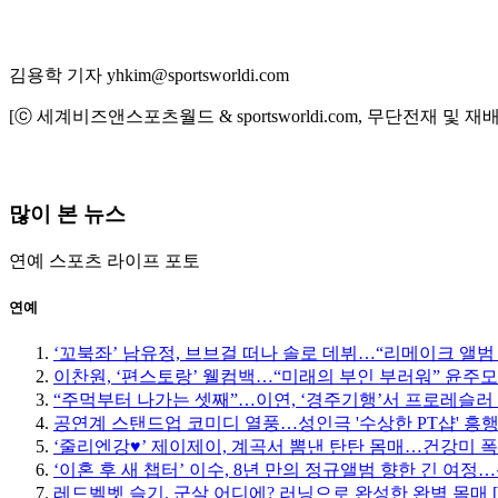
김용학 기자 yhkim@sportsworldi.com
[ⓒ 세계비즈앤스포츠월드 & sportsworldi.com, 무단전재 및 재
많이 본 뉴스
연예
스포츠
라이프
포토
연예
‘꼬북좌’ 남유정, 브브걸 떠나 솔로 데뷔…“리메이크 앨범
이찬원, ‘편스토랑’ 웰컴백…“미래의 부인 부러워” 윤주
“주먹부터 나가는 셋째”…이연, ‘경주기행’서 프로레슬러
공연계 스탠드업 코미디 열풍…성인극 '수상한 PT샵' 흥
‘줄리엔강♥’ 제이제이, 계곡서 뽐낸 탄탄 몸매…건강미 폭
‘이혼 후 새 챕터’ 이수, 8년 만의 정규앨범 향한 긴 여
레드벨벳 슬기, 군살 어디에? 러닝으로 완성한 완벽 몸매 