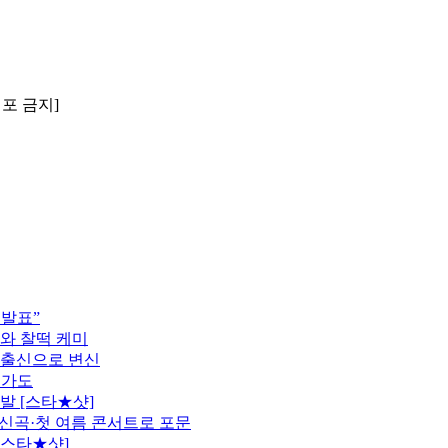
배포 금지]
 발표”
모와 찰떡 케미
 출신으로 변신
행가도
발 [스타★샷]
정…신곡·첫 여름 콘서트로 포문
[스타★샷]