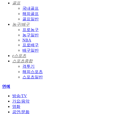
골프
국내골프
해외골프
골프일반
농구/배구
프로농구
농구일반
NBA
프로배구
배구일반
e스포츠
스포츠종합
격투기
해외스포츠
스포츠일반
연예
방송/TV
가요/음악
영화
공연/문화