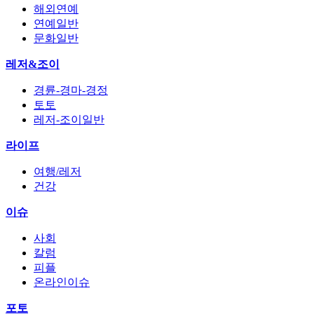
해외연예
연예일반
문화일반
레저&조이
경륜-경마-경정
토토
레저-조이일반
라이프
여행/레저
건강
이슈
사회
칼럼
피플
온라인이슈
포토