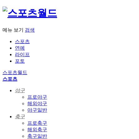
메뉴 보기
검색
스포츠
연예
라이프
포토
스포츠월드
스포츠
야구
프로야구
해외야구
야구일반
축구
프로축구
해외축구
축구일반