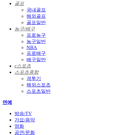
골프
국내골프
해외골프
골프일반
농구/배구
프로농구
농구일반
NBA
프로배구
배구일반
e스포츠
스포츠종합
격투기
해외스포츠
스포츠일반
연예
방송/TV
가요/음악
영화
공연/문화