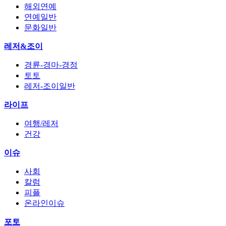
해외연예
연예일반
문화일반
레저&조이
경륜-경마-경정
토토
레저-조이일반
라이프
여행/레저
건강
이슈
사회
칼럼
피플
온라인이슈
포토