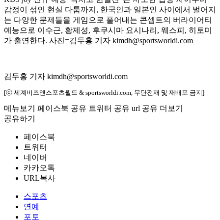
감정이 섞인 현실 다툼까지, 한국인과 일본인 사이에서 벌어지
는 다양한 문제들을 게임으로 풀어내는 콘셉트의 버라이어티
예능으로 이수근, 황제성, 후쿠시마 요시나리, 웨스피, 히토미
가 출연한다. 사진=김두홍 기자 kimdh@sportsworldi.com
김두홍 기자 kimdh@sportsworldi.com
[ⓒ 세계비즈앤스포츠월드 & sportsworldi.com, 무단전재 및 재배포 금지]
메뉴보기
페이스북 공유
트위터 공유
url 공유
더보기
공유하기
페이스북
트위터
네이버
카카오톡
URL복사
스포츠
연예
포토