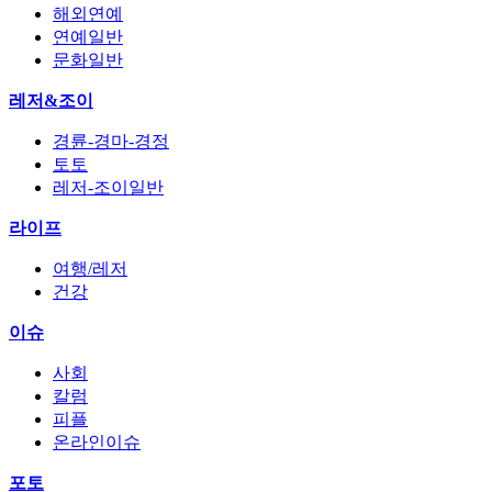
해외연예
연예일반
문화일반
레저&조이
경륜-경마-경정
토토
레저-조이일반
라이프
여행/레저
건강
이슈
사회
칼럼
피플
온라인이슈
포토