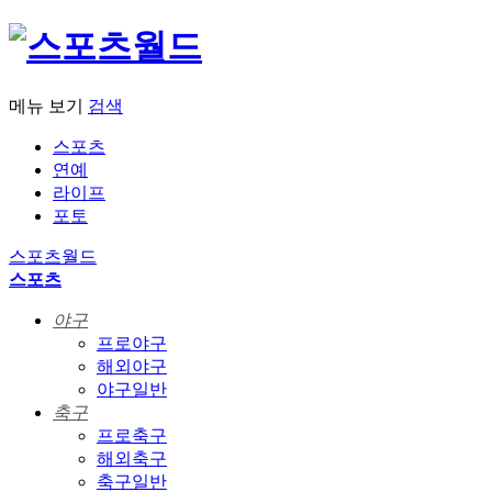
메뉴 보기
검색
스포츠
연예
라이프
포토
스포츠월드
스포츠
야구
프로야구
해외야구
야구일반
축구
프로축구
해외축구
축구일반