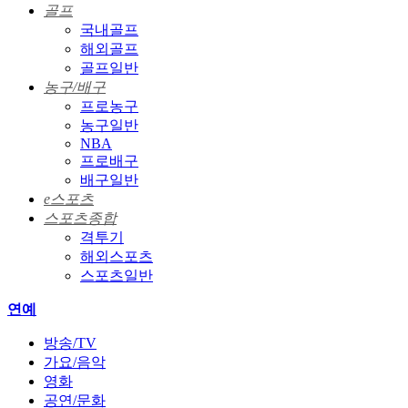
골프
국내골프
해외골프
골프일반
농구/배구
프로농구
농구일반
NBA
프로배구
배구일반
e스포츠
스포츠종합
격투기
해외스포츠
스포츠일반
연예
방송/TV
가요/음악
영화
공연/문화