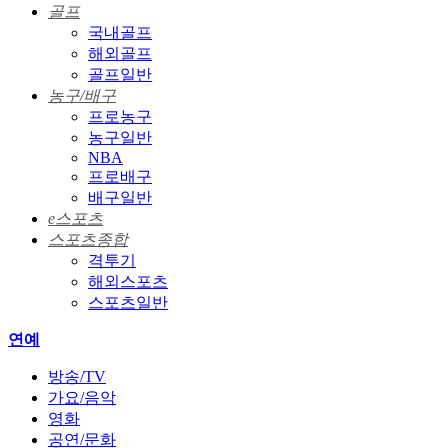
골프
국내골프
해외골프
골프일반
농구/배구
프로농구
농구일반
NBA
프로배구
배구일반
e스포츠
스포츠종합
격투기
해외스포츠
스포츠일반
연예
방송/TV
가요/음악
영화
공연/문화