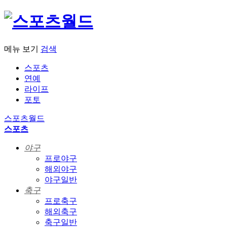
메뉴 보기
검색
스포츠
연예
라이프
포토
스포츠월드
스포츠
야구
프로야구
해외야구
야구일반
축구
프로축구
해외축구
축구일반