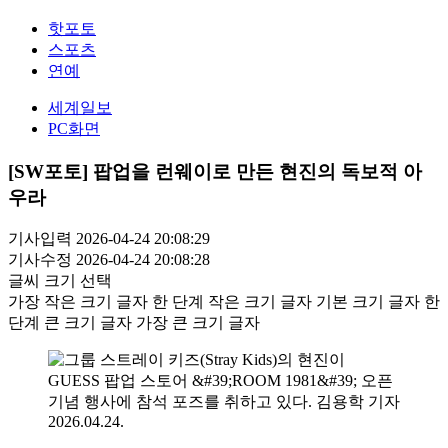
핫포토
스포츠
연예
세계일보
PC화면
[SW포토] 팝업을 런웨이로 만든 현진의 독보적 아
우라
기사입력 2026-04-24 20:08:29
기사수정 2026-04-24 20:08:28
글씨 크기 선택
가장 작은 크기 글자
한 단계 작은 크기 글자
기본 크기 글자
한
단계 큰 크기 글자
가장 큰 크기 글자