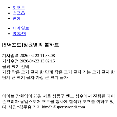
핫포토
스포츠
연예
세계일보
PC화면
[SW포토]장원영의 볼하트
기사입력 2026-04-23 11:38:08
기사수정 2026-04-23 13:02:15
글씨 크기 선택
가장 작은 크기 글자
한 단계 작은 크기 글자
기본 크기 글자
한
단계 큰 크기 글자
가장 큰 크기 글자
아이브 장원영이 23일 서울 성동구 쎈느 성수에서 진행된 다이
슨코리아 팝업스토어 포토콜 행사에 참석해 포즈를 취하고 있
다. 사진=김두홍 기자 kimdh@sportsworldi.com