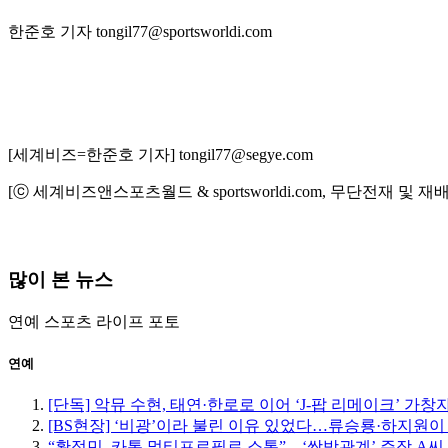
한준호 기자 tongil77@sportsworldi.com
[세계비즈=한준호 기자] tongil77@segye.com
[ⓒ 세계비즈앤스포츠월드 & sportsworldi.com, 무단전재 및 재
많이 본 뉴스
연예
스포츠
라이프
포토
연예
[단독] 악뮤 수현, 태연·한로로 이어 ‘J-팝 리메이크’ 가창
[BS현장] ‘비광’이라 불린 이유 있었다…류승룡·하지원이
“황정민, 카톡 멀티프로필로 소통”…‘쌍방관계’ 주장 A씨,