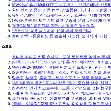
[SW이슈] 휴가철에 OTT도 숨고르기…‘신작’ 대박난 넷
원년 멤버 김종민·신동 컴백, 강호동은 떠난다…‘대탈출’ 
유연석, ‘30억 추징’ 조세심판 기각…소속사 “세법 해석차
QWER 마젠타, 보디슈트 입고 무중력 유영…투어 개인 
‘MBC의 딸’ 공효진의 귀환…시청률도 원샷원킬
‘JYP 신예’ 아워벌스데이, 19일 데뷔 축제 연다
놀란 감독→톰홀랜드 등 초호화 캐스팅 ‘오디세이’ 개봉…
스포츠
르나르 떠나고 벤투 손사래…포옛·토렌트로 쏠리는 韓 대
[단독] KPGA 자금 5만 달러, 왜 美 개인·해외법인 계좌로
‘폭염 속 2만8036명’ 김대원 만회골 터트렸지만, 맨시티 
[SW포커스] 10경기 연속 무실점…한화 장유호, 이름 바
멈추고, 낮추고, 줄이고…세계 스포츠는 지금 폭염과 싸우
‘김민재 35분 출전’ 콩파니 감독 “팀에 중요한 선수, 체력 
[SW광장] 인기 차오르는데…노를 대각선으로 젓는 농구
사흘 만에 바로잡힌 ‘2자책’… 가벼워진 ‘발걸음’ 김라경, 
韓 대표팀 9월 상대는 에콰도르와 우루과이…9·10월 A매
‘글러브 이물질’ 징계 끝난 고우석, 마이너리그 복귀전서 