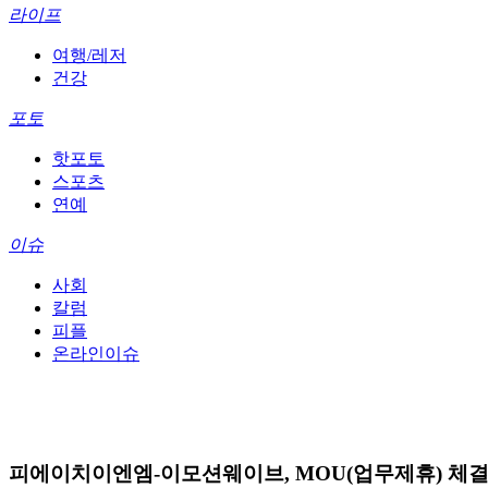
라이프
여행/레저
건강
포토
핫포토
스포츠
연예
이슈
사회
칼럼
피플
온라인이슈
피에이치이엔엠-이모션웨이브, MOU(업무제휴) 체