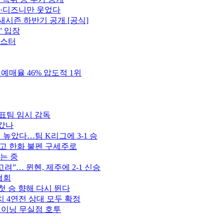
플·디즈니만 웃었다
새시즌 하반기 공개 [공식]
” 입장
포스터
예매율 46% 압도적 1위
표팀 임시 감독
 갔나
벽 높았다…팀 K리그에 3-1 승
꾸고 한화 불펜 구세주로
는 중
고려”… 뮌헨, 제주에 2-1 신승
협회
첫 승 향해 다시 뛴다
치 4연전 상대 모두 확정
1이닝 무실점 호투