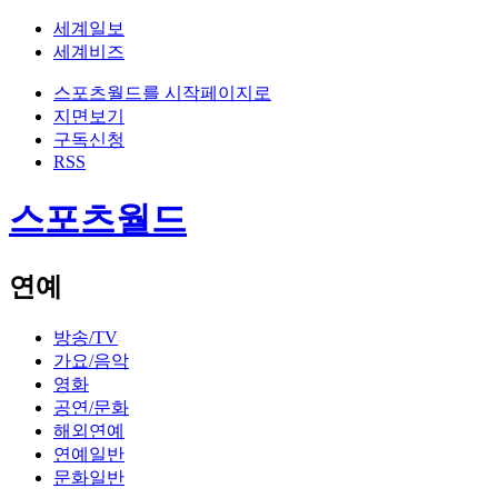
세계일보
세계비즈
스포츠월드를 시작페이지로
지면보기
구독신청
RSS
스포츠월드
연예
방송/TV
가요/음악
영화
공연/문화
해외연예
연예일반
문화일반