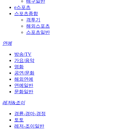
배구일반
e스포츠
스포츠종합
격투기
해외스포츠
스포츠일반
연예
방송/TV
가요/음악
영화
공연/문화
해외연예
연예일반
문화일반
레저&조이
경륜-경마-경정
토토
레저-조이일반