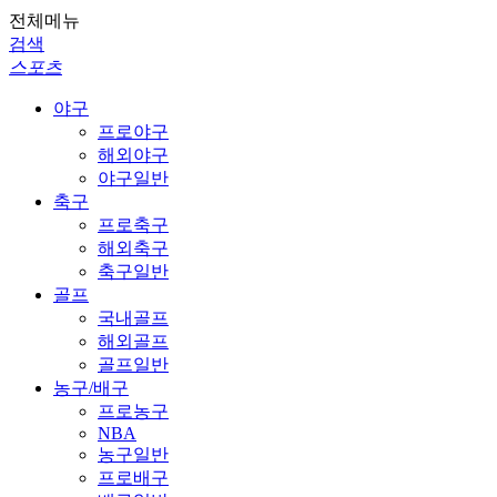
전체메뉴
검색
스포츠
야구
프로야구
해외야구
야구일반
축구
프로축구
해외축구
축구일반
골프
국내골프
해외골프
골프일반
농구/배구
프로농구
NBA
농구일반
프로배구