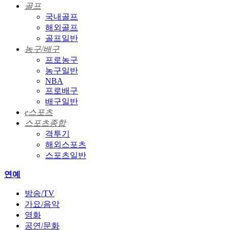
골프
국내골프
해외골프
골프일반
농구/배구
프로농구
농구일반
NBA
프로배구
배구일반
e스포츠
스포츠종합
격투기
해외스포츠
스포츠일반
연예
방송/TV
가요/음악
영화
공연/문화