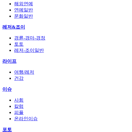
해외연예
연예일반
문화일반
레저&조이
경륜-경마-경정
토토
레저-조이일반
라이프
여행/레저
건강
이슈
사회
칼럼
피플
온라인이슈
포토