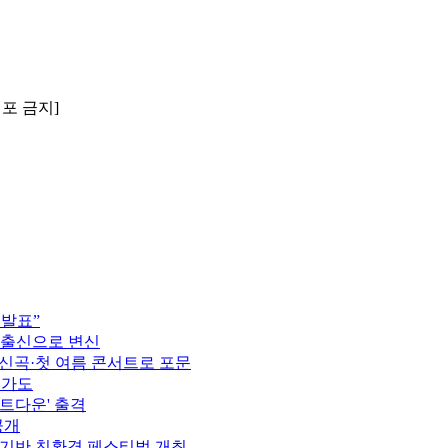
배포 금지]
 발표”
 출신으로 변신
정…신곡·첫 여름 콘서트로 포문
행가도
카운트다운' 출격
공개
 기반 친환경 페스티벌 개최