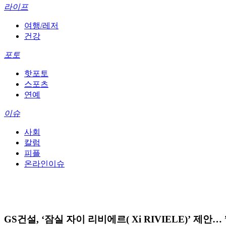
라이프
여행/레저
건강
포토
핫포토
스포츠
연예
이슈
사회
칼럼
피플
온라인이슈
GS건설, ‘잠실 자이 리비에르( Xi RIVIELE)’ 제