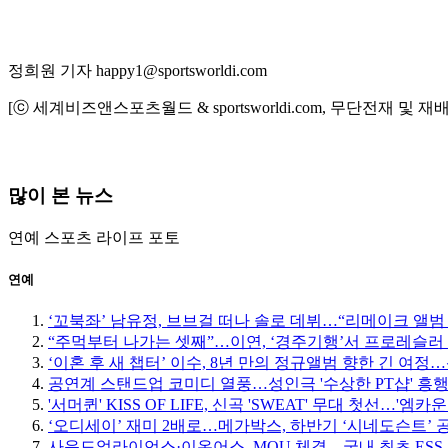
정희원 기자 happy1@sportsworldi.com
[ⓒ 세계비즈앤스포츠월드 & sportsworldi.com, 무단전재 및 재
많이 본 뉴스
연예
스포츠
라이프
포토
연예
‘꼬북좌’ 남유정, 브브걸 떠나 솔로 데뷔…“리메이크 앨범
“주먹부터 나가는 셋째”…이연, ‘경주기행’서 프로레슬러
‘이혼 후 새 챕터’ 이수, 8년 만의 정규앨범 향한 긴 여
공연계 스탠드업 코미디 열풍…성인극 '수상한 PT샵' 흥
'서머퀸' KISS OF LIFE, 신곡 'SWEAT' 무대 첫선…'엠
‘오디세이’ 재미 2배로…메가박스, 하반기 ‘시네도슨트’ 
사운드얼라이언스·이온어스, MOU 체결…국내 최초 ESS