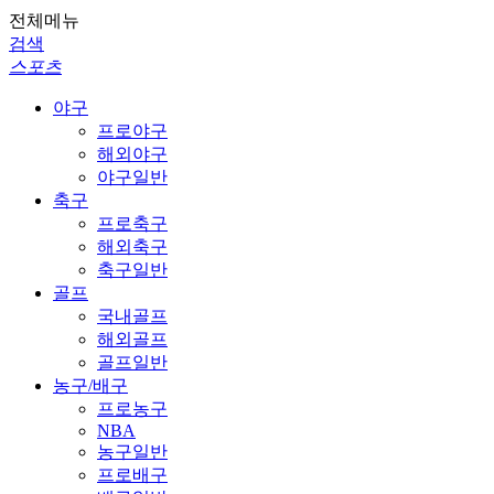
전체메뉴
검색
스포츠
야구
프로야구
해외야구
야구일반
축구
프로축구
해외축구
축구일반
골프
국내골프
해외골프
골프일반
농구/배구
프로농구
NBA
농구일반
프로배구