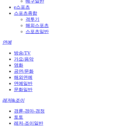
배구일반
e스포츠
스포츠종합
격투기
해외스포츠
스포츠일반
연예
방송/TV
가요/음악
영화
공연/문화
해외연예
연예일반
문화일반
레저&조이
경륜-경마-경정
토토
레저-조이일반