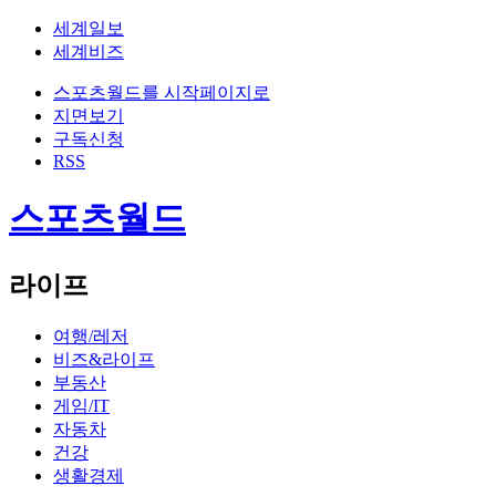
세계일보
세계비즈
스포츠월드를 시작페이지로
지면보기
구독신청
RSS
스포츠월드
라이프
여행/레저
비즈&라이프
부동산
게임/IT
자동차
건강
생활경제