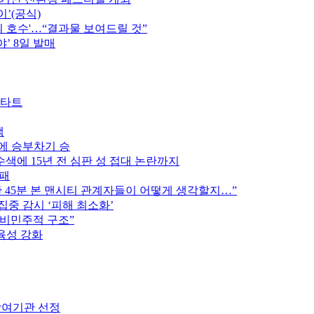
이’(공식)
의 호수'…“결과물 보여드릴 것”
’ 8일 발매
스타트
색
스에 승부차기 승
색에 15년 전 심판 성 접대 논란까지
완패
후반 45분 본 맨시티 관계자들이 어떻게 생각할지…”
집중 감시 ‘피해 최소화’
 비민주적 구조”
육성 강화
참여기관 선정