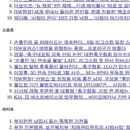
더보이즈, ‘뉴 제외’ 9인 체제…신생 레이블서 ‘따로 또 같
[SW현장] 세계 무대서 돌아온 전민철, 한층 진화한 '백조
박다혜, ‘사랑이 온다’ OST 가창 낙점…‘사랑아 여기까지야
스포츠
손흥민의 골 퍼레이드는 계속된다…6일 리그스컵 일정 
[SW포커스] 생명을 위협하는 폭염…프로야구가 멈췄다
경찰, ‘축구대표팀 감독 선임 논란’ 대한축구협회 압수수
‘손흥민 5G 연속골 불발’ LAFC, 리그스컵 첫 판서 치바
월드컵 탈락 후폭풍이 몰아친다…축구협회, 11시간 압수수
이정후, 5G 연속 안타로 3할 사수… SF는 8안타 무득점 
[SW현장] ‘선방쇼’로 정정용 마음 훔친 남자, 구성윤 “
월드컵 기간 불법도박사이트 무려 1만11087건… 사감위, 
선거제 개혁 주문한 李 대통령 “축구협회, 가장 큰 문제는
KIA, 日 넥스트베이스와 업무협약… 바이오메카닉 기반 
라이프
부지런한 냥집사 돕는 똑똑한 가전들
부천 인본병원, 보건복지부 ‘치매관리주치의 시범사업’ 