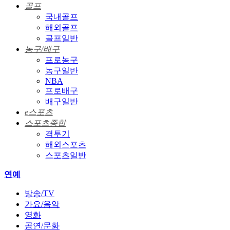
골프
국내골프
해외골프
골프일반
농구/배구
프로농구
농구일반
NBA
프로배구
배구일반
e스포츠
스포츠종합
격투기
해외스포츠
스포츠일반
연예
방송/TV
가요/음악
영화
공연/문화