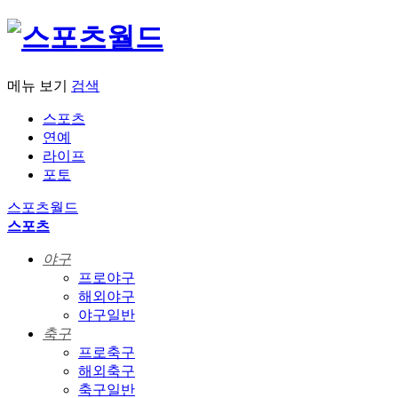
메뉴 보기
검색
스포츠
연예
라이프
포토
스포츠월드
스포츠
야구
프로야구
해외야구
야구일반
축구
프로축구
해외축구
축구일반