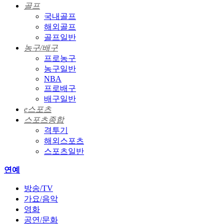
골프
국내골프
해외골프
골프일반
농구/배구
프로농구
농구일반
NBA
프로배구
배구일반
e스포츠
스포츠종합
격투기
해외스포츠
스포츠일반
연예
방송/TV
가요/음악
영화
공연/문화