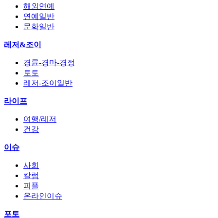
해외연예
연예일반
문화일반
레저&조이
경륜-경마-경정
토토
레저-조이일반
라이프
여행/레저
건강
이슈
사회
칼럼
피플
온라인이슈
포토