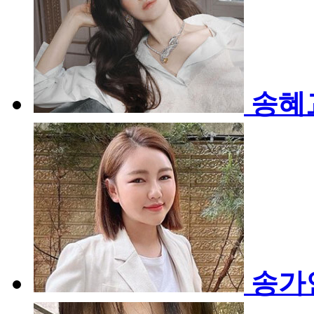
송혜
송가