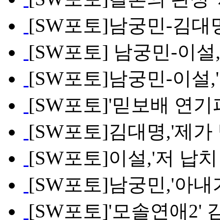
[SW포토]남궁민-김대명
[SW포토] 남궁민-이설
[SW포토]남궁민-이설,
[SW포토]'믿보배 연기
[SW포토]김대명,'제가
[SW포토]이설,'저 납치
[SW포토]남궁민,'아내
[SW포토]'모솔연애2' 