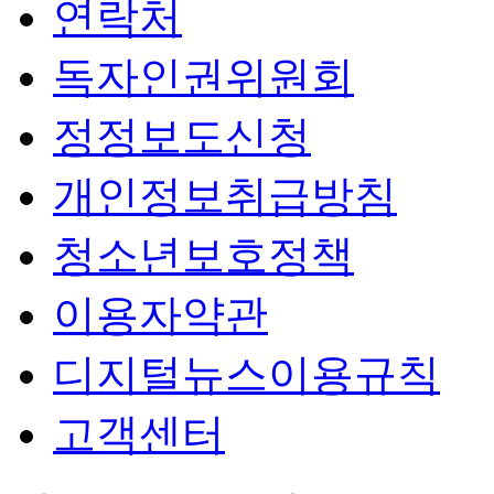
연락처
독자인권위원회
정정보도신청
개인정보취급방침
청소년보호정책
이용자약관
디지털뉴스이용규칙
고객센터