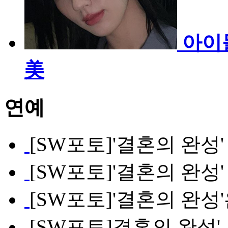
아이
美
연예
[SW포토]'결혼의 완성
[SW포토]'결혼의 완성'
[SW포토]'결혼의 완성
[SW포토]결혼의 완성'