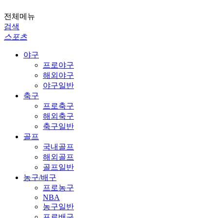
전체메뉴
검색
스포츠
야구
프로야구
해외야구
야구일반
축구
프로축구
해외축구
축구일반
골프
국내골프
해외골프
골프일반
농구/배구
프로농구
NBA
농구일반
프로배구